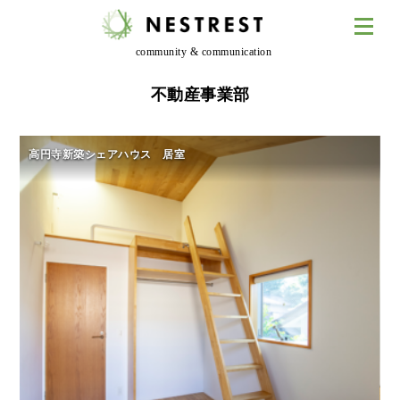
community & communication
不動産事業部
高円寺新築シェアハウス 居室
高